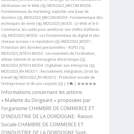
déclinaison sur le Web (3j)
,
MDD2023_MKCOM MOD8 :
Fondamentaux du marketing, exploiter une base de
données (2j)
,
MDD2023_MKCOM MOD9 : Fondamentaux des
techniques de vente (4j)
,
MDD2023_MOD5 : Le Web et le E-
Commerce, les outils pour améliorer son chiffre d’affaires
(3j)
,
MDD2023_MOD6 : Les fondamentaux du digital et des
réseaux sociaux + e-reputation (2j)
,
MDD2023_MOD7 :
Protection des données personnelles – RGPD (1j)
,
MDD2023_NTECH MOD3 : Les essentiels de l’ordinateur,
utiliser internet et sa messagerie électronique (2j)
,
MDD2023_NTECH MOD4 : Digitaliser son entreprise (3j)
,
MDD2023_RH MOD11 : Recrutement, Intégration, Droit du
travail (4j)
,
MDD2023_RH MOD12 : Protection sociale de
l’entrepreneur et de son conjoint (2j)
|
0
|
Informations concernant les actions
« Mallette du Dirigeant » proposées par
l’organisme CHAMBRE DE COMMERCE ET
D’INDUSTRIE DE LA DORDOGNE: Raison
Sociale CHAMBRE DE COMMERCE ET
D’INDUSTRIE DE LA DORDOGNE Siret...