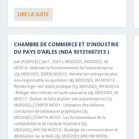
LIRE LA SUITE
CHAMBRE DE COMMERCE ET D’INDUSTRIE
DU PAYS D’ARLES (NDA 93131667313 )
par
[AGEFICE]
|
Jan 1, 2023
|
MDD2023
,
MDD2023_ AE
MOD16 : Maîtriser le fonctionnement de l’autoentreprise
(2j)
,
MDD2023_ DDRSE MOD15 : Rendre son entreprise plus
éco-responsable au quotidien (4j)
,
MDD2023_ RH MOD13 :
Réinterroger son statut juridique (1j)
,
MDD2023_ RH MOD14
: Rédiger des contrats en toute assurance (4j)
,
MDD2023_AE
MOD17 : Évaluer et faire évoluer son autoentreprise (1j)
,
MDD2023_COMPTA MOD1 : Utilisation des tableurs,
conception de tableaux et graphiques (2j)
,
MDD2023_COMPTA MOD2 : Les fondamentaux de la
comptabilité et de l’analyse financière (2j)
,
MDD2023_MKCOM MOD10 : Stratégie de communication et
déclinaison sur le Web (3j)
,
MDD2023_MKCOM MOD8 :