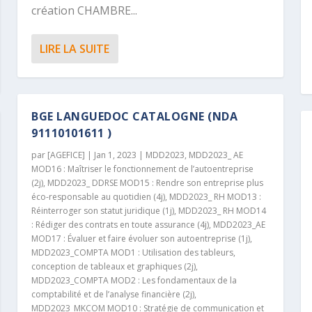
création CHAMBRE...
LIRE LA SUITE
BGE LANGUEDOC CATALOGNE (NDA
91110101611 )
par
[AGEFICE]
|
Jan 1, 2023
|
MDD2023
,
MDD2023_ AE
MOD16 : Maîtriser le fonctionnement de l’autoentreprise
(2j)
,
MDD2023_ DDRSE MOD15 : Rendre son entreprise plus
éco-responsable au quotidien (4j)
,
MDD2023_ RH MOD13 :
Réinterroger son statut juridique (1j)
,
MDD2023_ RH MOD14
: Rédiger des contrats en toute assurance (4j)
,
MDD2023_AE
MOD17 : Évaluer et faire évoluer son autoentreprise (1j)
,
MDD2023_COMPTA MOD1 : Utilisation des tableurs,
conception de tableaux et graphiques (2j)
,
MDD2023_COMPTA MOD2 : Les fondamentaux de la
comptabilité et de l’analyse financière (2j)
,
MDD2023_MKCOM MOD10 : Stratégie de communication et