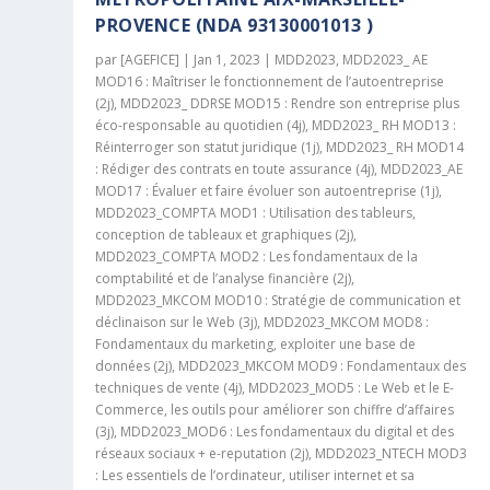
PROVENCE (NDA 93130001013 )
par
[AGEFICE]
|
Jan 1, 2023
|
MDD2023
,
MDD2023_ AE
MOD16 : Maîtriser le fonctionnement de l’autoentreprise
(2j)
,
MDD2023_ DDRSE MOD15 : Rendre son entreprise plus
éco-responsable au quotidien (4j)
,
MDD2023_ RH MOD13 :
Réinterroger son statut juridique (1j)
,
MDD2023_ RH MOD14
: Rédiger des contrats en toute assurance (4j)
,
MDD2023_AE
MOD17 : Évaluer et faire évoluer son autoentreprise (1j)
,
MDD2023_COMPTA MOD1 : Utilisation des tableurs,
conception de tableaux et graphiques (2j)
,
MDD2023_COMPTA MOD2 : Les fondamentaux de la
comptabilité et de l’analyse financière (2j)
,
MDD2023_MKCOM MOD10 : Stratégie de communication et
déclinaison sur le Web (3j)
,
MDD2023_MKCOM MOD8 :
Fondamentaux du marketing, exploiter une base de
données (2j)
,
MDD2023_MKCOM MOD9 : Fondamentaux des
techniques de vente (4j)
,
MDD2023_MOD5 : Le Web et le E-
Commerce, les outils pour améliorer son chiffre d’affaires
(3j)
,
MDD2023_MOD6 : Les fondamentaux du digital et des
réseaux sociaux + e-reputation (2j)
,
MDD2023_NTECH MOD3
: Les essentiels de l’ordinateur, utiliser internet et sa