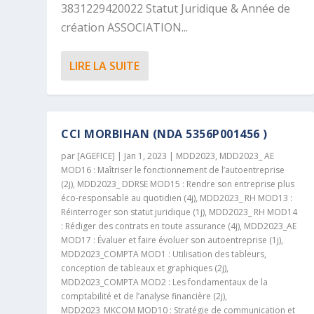
3831229420022 Statut Juridique & Année de
création ASSOCIATION...
LIRE LA SUITE
CCI MORBIHAN (NDA 5356P001456 )
par
[AGEFICE]
|
Jan 1, 2023
|
MDD2023
,
MDD2023_ AE
MOD16 : Maîtriser le fonctionnement de l’autoentreprise
(2j)
,
MDD2023_ DDRSE MOD15 : Rendre son entreprise plus
éco-responsable au quotidien (4j)
,
MDD2023_ RH MOD13 :
Réinterroger son statut juridique (1j)
,
MDD2023_ RH MOD14
: Rédiger des contrats en toute assurance (4j)
,
MDD2023_AE
MOD17 : Évaluer et faire évoluer son autoentreprise (1j)
,
MDD2023_COMPTA MOD1 : Utilisation des tableurs,
conception de tableaux et graphiques (2j)
,
MDD2023_COMPTA MOD2 : Les fondamentaux de la
comptabilité et de l’analyse financière (2j)
,
MDD2023_MKCOM MOD10 : Stratégie de communication et