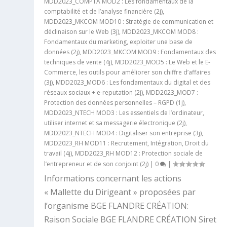
MDD2023_COMPTA MOD2 : Les fondamentaux de la
comptabilité et de l’analyse financière (2j)
,
MDD2023_MKCOM MOD10 : Stratégie de communication et
déclinaison sur le Web (3j)
,
MDD2023_MKCOM MOD8 :
Fondamentaux du marketing, exploiter une base de
données (2j)
,
MDD2023_MKCOM MOD9 : Fondamentaux des
techniques de vente (4j)
,
MDD2023_MOD5 : Le Web et le E-
Commerce, les outils pour améliorer son chiffre d’affaires
(3j)
,
MDD2023_MOD6 : Les fondamentaux du digital et des
réseaux sociaux + e-reputation (2j)
,
MDD2023_MOD7 :
Protection des données personnelles – RGPD (1j)
,
MDD2023_NTECH MOD3 : Les essentiels de l’ordinateur,
utiliser internet et sa messagerie électronique (2j)
,
MDD2023_NTECH MOD4 : Digitaliser son entreprise (3j)
,
MDD2023_RH MOD11 : Recrutement, Intégration, Droit du
travail (4j)
,
MDD2023_RH MOD12 : Protection sociale de
l’entrepreneur et de son conjoint (2j)
|
0
|
Informations concernant les actions
« Mallette du Dirigeant » proposées par
l’organisme BGE FLANDRE CRÉATION:
Raison Sociale BGE FLANDRE CRÉATION Siret