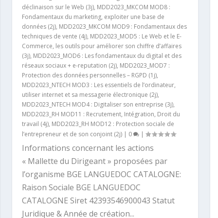
déclinaison sur le Web (3j)
,
MDD2023_MKCOM MOD8 :
Fondamentaux du marketing, exploiter une base de
données (2j)
,
MDD2023_MKCOM MOD9 : Fondamentaux des
techniques de vente (4j)
,
MDD2023_MOD5 : Le Web et le E-
Commerce, les outils pour améliorer son chiffre d’affaires
(3j)
,
MDD2023_MOD6 : Les fondamentaux du digital et des
réseaux sociaux + e-reputation (2j)
,
MDD2023_MOD7 :
Protection des données personnelles – RGPD (1j)
,
MDD2023_NTECH MOD3 : Les essentiels de l’ordinateur,
utiliser internet et sa messagerie électronique (2j)
,
MDD2023_NTECH MOD4 : Digitaliser son entreprise (3j)
,
MDD2023_RH MOD11 : Recrutement, Intégration, Droit du
travail (4j)
,
MDD2023_RH MOD12 : Protection sociale de
l’entrepreneur et de son conjoint (2j)
|
0
|
Informations concernant les actions
« Mallette du Dirigeant » proposées par
l’organisme BGE LANGUEDOC CATALOGNE:
Raison Sociale BGE LANGUEDOC
CATALOGNE Siret 42393546900043 Statut
Juridique & Année de création...