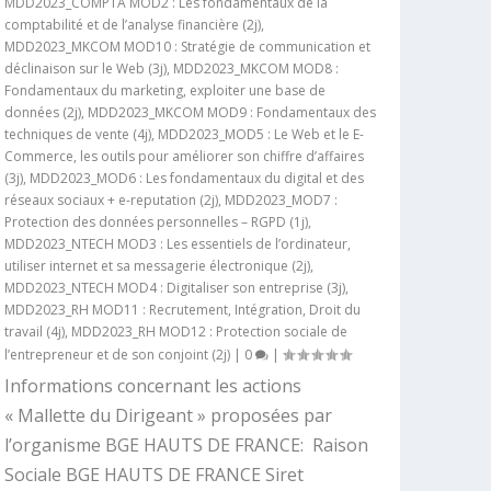
MDD2023_COMPTA MOD2 : Les fondamentaux de la
comptabilité et de l’analyse financière (2j)
,
MDD2023_MKCOM MOD10 : Stratégie de communication et
déclinaison sur le Web (3j)
,
MDD2023_MKCOM MOD8 :
Fondamentaux du marketing, exploiter une base de
données (2j)
,
MDD2023_MKCOM MOD9 : Fondamentaux des
techniques de vente (4j)
,
MDD2023_MOD5 : Le Web et le E-
Commerce, les outils pour améliorer son chiffre d’affaires
(3j)
,
MDD2023_MOD6 : Les fondamentaux du digital et des
réseaux sociaux + e-reputation (2j)
,
MDD2023_MOD7 :
Protection des données personnelles – RGPD (1j)
,
MDD2023_NTECH MOD3 : Les essentiels de l’ordinateur,
utiliser internet et sa messagerie électronique (2j)
,
MDD2023_NTECH MOD4 : Digitaliser son entreprise (3j)
,
MDD2023_RH MOD11 : Recrutement, Intégration, Droit du
travail (4j)
,
MDD2023_RH MOD12 : Protection sociale de
l’entrepreneur et de son conjoint (2j)
|
0
|
Informations concernant les actions
« Mallette du Dirigeant » proposées par
l’organisme BGE HAUTS DE FRANCE: Raison
Sociale BGE HAUTS DE FRANCE Siret