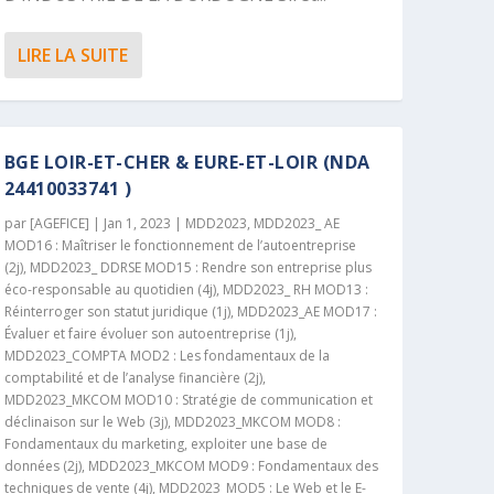
LIRE LA SUITE
BGE LOIR-ET-CHER & EURE-ET-LOIR (NDA
24410033741 )
par
[AGEFICE]
|
Jan 1, 2023
|
MDD2023
,
MDD2023_ AE
MOD16 : Maîtriser le fonctionnement de l’autoentreprise
(2j)
,
MDD2023_ DDRSE MOD15 : Rendre son entreprise plus
éco-responsable au quotidien (4j)
,
MDD2023_ RH MOD13 :
Réinterroger son statut juridique (1j)
,
MDD2023_AE MOD17 :
Évaluer et faire évoluer son autoentreprise (1j)
,
MDD2023_COMPTA MOD2 : Les fondamentaux de la
comptabilité et de l’analyse financière (2j)
,
MDD2023_MKCOM MOD10 : Stratégie de communication et
déclinaison sur le Web (3j)
,
MDD2023_MKCOM MOD8 :
Fondamentaux du marketing, exploiter une base de
données (2j)
,
MDD2023_MKCOM MOD9 : Fondamentaux des
techniques de vente (4j)
,
MDD2023_MOD5 : Le Web et le E-