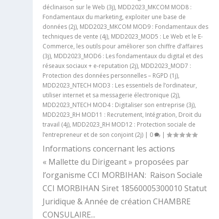
déclinaison sur le Web (3j)
,
MDD2023_MKCOM MOD8 :
Fondamentaux du marketing, exploiter une base de
données (2j)
,
MDD2023_MKCOM MOD9 : Fondamentaux des
techniques de vente (4j)
,
MDD2023_MOD5 : Le Web et le E-
Commerce, les outils pour améliorer son chiffre d’affaires
(3j)
,
MDD2023_MOD6 : Les fondamentaux du digital et des
réseaux sociaux + e-reputation (2j)
,
MDD2023_MOD7 :
Protection des données personnelles – RGPD (1j)
,
MDD2023_NTECH MOD3 : Les essentiels de l’ordinateur,
utiliser internet et sa messagerie électronique (2j)
,
MDD2023_NTECH MOD4 : Digitaliser son entreprise (3j)
,
MDD2023_RH MOD11 : Recrutement, Intégration, Droit du
travail (4j)
,
MDD2023_RH MOD12 : Protection sociale de
l’entrepreneur et de son conjoint (2j)
|
0
|
Informations concernant les actions
« Mallette du Dirigeant » proposées par
l’organisme CCI MORBIHAN: Raison Sociale
CCI MORBIHAN Siret 18560005300010 Statut
Juridique & Année de création CHAMBRE
CONSULAIRE...