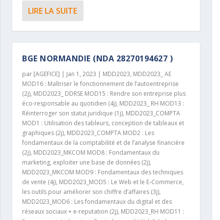
LIRE LA SUITE
BGE NORMANDIE (NDA 28270194627 )
par
[AGEFICE]
|
Jan 1, 2023
|
MDD2023
,
MDD2023_ AE
MOD16 : Maîtriser le fonctionnement de l’autoentreprise
(2j)
,
MDD2023_ DDRSE MOD15 : Rendre son entreprise plus
éco-responsable au quotidien (4j)
,
MDD2023_ RH MOD13 :
Réinterroger son statut juridique (1j)
,
MDD2023_COMPTA
MOD1 : Utilisation des tableurs, conception de tableaux et
graphiques (2j)
,
MDD2023_COMPTA MOD2 : Les
fondamentaux de la comptabilité et de l’analyse financière
(2j)
,
MDD2023_MKCOM MOD8 : Fondamentaux du
marketing, exploiter une base de données (2j)
,
MDD2023_MKCOM MOD9 : Fondamentaux des techniques
de vente (4j)
,
MDD2023_MOD5 : Le Web et le E-Commerce,
les outils pour améliorer son chiffre d’affaires (3j)
,
MDD2023_MOD6 : Les fondamentaux du digital et des
réseaux sociaux + e-reputation (2j)
,
MDD2023_RH MOD11 :