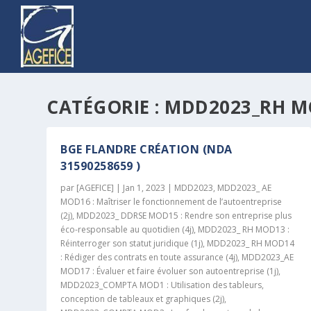
CATÉGORIE :
MDD2023_RH MO
BGE FLANDRE CRÉATION (NDA
31590258659 )
par
[AGEFICE]
|
Jan 1, 2023
|
MDD2023
,
MDD2023_ AE
MOD16 : Maîtriser le fonctionnement de l’autoentreprise
(2j)
,
MDD2023_ DDRSE MOD15 : Rendre son entreprise plus
éco-responsable au quotidien (4j)
,
MDD2023_ RH MOD13 :
Réinterroger son statut juridique (1j)
,
MDD2023_ RH MOD14
: Rédiger des contrats en toute assurance (4j)
,
MDD2023_AE
MOD17 : Évaluer et faire évoluer son autoentreprise (1j)
,
MDD2023_COMPTA MOD1 : Utilisation des tableurs,
conception de tableaux et graphiques (2j)
,