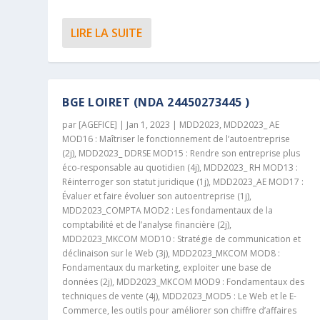
LIRE LA SUITE
BGE LOIRET (NDA 24450273445 )
par
[AGEFICE]
|
Jan 1, 2023
|
MDD2023
,
MDD2023_ AE
MOD16 : Maîtriser le fonctionnement de l’autoentreprise
(2j)
,
MDD2023_ DDRSE MOD15 : Rendre son entreprise plus
éco-responsable au quotidien (4j)
,
MDD2023_ RH MOD13 :
Réinterroger son statut juridique (1j)
,
MDD2023_AE MOD17 :
Évaluer et faire évoluer son autoentreprise (1j)
,
MDD2023_COMPTA MOD2 : Les fondamentaux de la
comptabilité et de l’analyse financière (2j)
,
MDD2023_MKCOM MOD10 : Stratégie de communication et
déclinaison sur le Web (3j)
,
MDD2023_MKCOM MOD8 :
Fondamentaux du marketing, exploiter une base de
données (2j)
,
MDD2023_MKCOM MOD9 : Fondamentaux des
techniques de vente (4j)
,
MDD2023_MOD5 : Le Web et le E-
Commerce, les outils pour améliorer son chiffre d’affaires