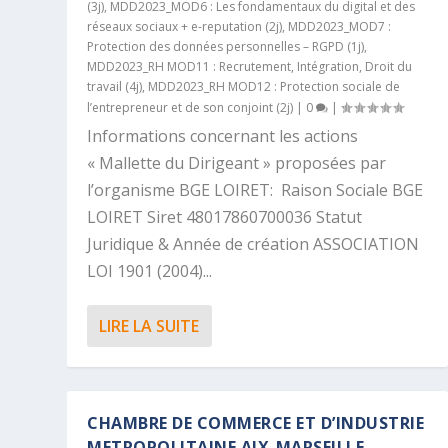
(3j)
,
MDD2023_MOD6 : Les fondamentaux du digital et des
réseaux sociaux + e-reputation (2j)
,
MDD2023_MOD7 :
Protection des données personnelles – RGPD (1j)
,
MDD2023_RH MOD11 : Recrutement, Intégration, Droit du
travail (4j)
,
MDD2023_RH MOD12 : Protection sociale de
l’entrepreneur et de son conjoint (2j)
|
0
|
Informations concernant les actions
« Mallette du Dirigeant » proposées par
l’organisme BGE LOIRET: Raison Sociale BGE
LOIRET Siret 48017860700036 Statut
Juridique & Année de création ASSOCIATION
LOI 1901 (2004)...
LIRE LA SUITE
CHAMBRE DE COMMERCE ET D’INDUSTRIE
METROPOLITAINE AIX-MARSEILLE-