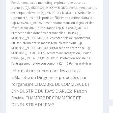
Fondamentaux du marketing, exploiter une base de
données (2j)
,
MDD2023_MKCOM MOD9 : Fondamentaux des
techniques de vente (4j)
,
MDD2023_MOD5 : Le Web et le E-
Commerce, les outils pour améliorer son chiffre d’affaires
(3j)
,
MDD2023_MOD6 : Les fondamentaux du digital et des
réseaux sociaux + e-reputation (2j)
,
MDD2023_MOD7 :
Protection des données personnelles – RGPD (1j)
,
MDD2023_NTECH MOD3 : Les essentiels de l’ordinateur,
utiliser internet et sa messagerie électronique (2j)
,
MDD2023_NTECH MOD4 : Digitaliser son entreprise (3j)
,
MDD2023_RH MOD11 : Recrutement, Intégration, Droit du
travail (4j)
,
MDD2023_RH MOD12 : Protection sociale de
l’entrepreneur et de son conjoint (2j)
|
0
|
Informations concernant les actions
« Mallette du Dirigeant » proposées par
l’organisme CHAMBRE DE COMMERCE ET
D’INDUSTRIE DU PAYS D’ARLES: Raison
Sociale CHAMBRE DE COMMERCE ET
D’INDUSTRIE DU PAYS...