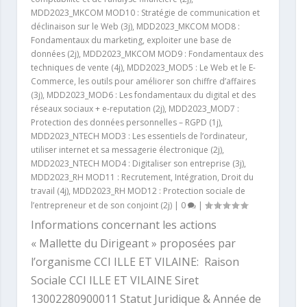
MDD2023_MKCOM MOD10 : Stratégie de communication et
déclinaison sur le Web (3j)
,
MDD2023_MKCOM MOD8 :
Fondamentaux du marketing, exploiter une base de
données (2j)
,
MDD2023_MKCOM MOD9 : Fondamentaux des
techniques de vente (4j)
,
MDD2023_MOD5 : Le Web et le E-
Commerce, les outils pour améliorer son chiffre d’affaires
(3j)
,
MDD2023_MOD6 : Les fondamentaux du digital et des
réseaux sociaux + e-reputation (2j)
,
MDD2023_MOD7 :
Protection des données personnelles – RGPD (1j)
,
MDD2023_NTECH MOD3 : Les essentiels de l’ordinateur,
utiliser internet et sa messagerie électronique (2j)
,
MDD2023_NTECH MOD4 : Digitaliser son entreprise (3j)
,
MDD2023_RH MOD11 : Recrutement, Intégration, Droit du
travail (4j)
,
MDD2023_RH MOD12 : Protection sociale de
l’entrepreneur et de son conjoint (2j)
|
0
|
Informations concernant les actions
« Mallette du Dirigeant » proposées par
l’organisme CCI ILLE ET VILAINE: Raison
Sociale CCI ILLE ET VILAINE Siret
13002280900011 Statut Juridique & Année de