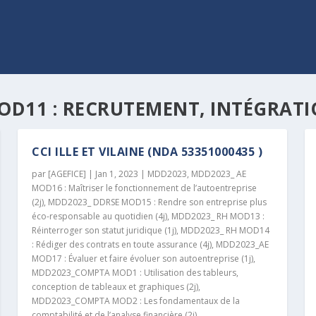
D11 : RECRUTEMENT, INTÉGRATION
CCI ILLE ET VILAINE (NDA 53351000435 )
par
[AGEFICE]
|
Jan 1, 2023
|
MDD2023
,
MDD2023_ AE
MOD16 : Maîtriser le fonctionnement de l’autoentreprise
(2j)
,
MDD2023_ DDRSE MOD15 : Rendre son entreprise plus
éco-responsable au quotidien (4j)
,
MDD2023_ RH MOD13 :
Réinterroger son statut juridique (1j)
,
MDD2023_ RH MOD14
: Rédiger des contrats en toute assurance (4j)
,
MDD2023_AE
MOD17 : Évaluer et faire évoluer son autoentreprise (1j)
,
MDD2023_COMPTA MOD1 : Utilisation des tableurs,
conception de tableaux et graphiques (2j)
,
MDD2023_COMPTA MOD2 : Les fondamentaux de la
comptabilité et de l’analyse financière (2j)
,