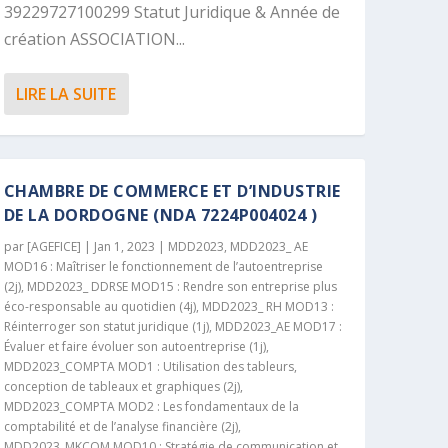
39229727100299 Statut Juridique & Année de
création ASSOCIATION...
LIRE LA SUITE
CHAMBRE DE COMMERCE ET D’INDUSTRIE
DE LA DORDOGNE (NDA 7224P004024 )
par
[AGEFICE]
|
Jan 1, 2023
|
MDD2023
,
MDD2023_ AE
MOD16 : Maîtriser le fonctionnement de l’autoentreprise
(2j)
,
MDD2023_ DDRSE MOD15 : Rendre son entreprise plus
éco-responsable au quotidien (4j)
,
MDD2023_ RH MOD13 :
Réinterroger son statut juridique (1j)
,
MDD2023_AE MOD17 :
Évaluer et faire évoluer son autoentreprise (1j)
,
MDD2023_COMPTA MOD1 : Utilisation des tableurs,
conception de tableaux et graphiques (2j)
,
MDD2023_COMPTA MOD2 : Les fondamentaux de la
comptabilité et de l’analyse financière (2j)
,
MDD2023_MKCOM MOD10 : Stratégie de communication et