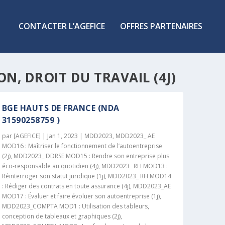
CONTACTER L’AGEFICE
OFFRES PARTENAIRES
, DROIT DU TRAVAIL (4J)
BGE HAUTS DE FRANCE (NDA
31590258759 )
par
[AGEFICE]
|
Jan 1, 2023
|
MDD2023
,
MDD2023_ AE
MOD16 : Maîtriser le fonctionnement de l’autoentreprise
(2j)
,
MDD2023_ DDRSE MOD15 : Rendre son entreprise plus
éco-responsable au quotidien (4j)
,
MDD2023_ RH MOD13 :
Réinterroger son statut juridique (1j)
,
MDD2023_ RH MOD14
: Rédiger des contrats en toute assurance (4j)
,
MDD2023_AE
MOD17 : Évaluer et faire évoluer son autoentreprise (1j)
,
MDD2023_COMPTA MOD1 : Utilisation des tableurs,
conception de tableaux et graphiques (2j)
,