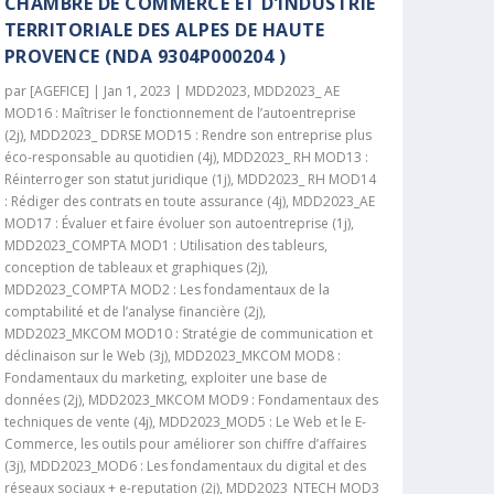
CHAMBRE DE COMMERCE ET D’INDUSTRIE
TERRITORIALE DES ALPES DE HAUTE
PROVENCE (NDA 9304P000204 )
par
[AGEFICE]
|
Jan 1, 2023
|
MDD2023
,
MDD2023_ AE
MOD16 : Maîtriser le fonctionnement de l’autoentreprise
(2j)
,
MDD2023_ DDRSE MOD15 : Rendre son entreprise plus
éco-responsable au quotidien (4j)
,
MDD2023_ RH MOD13 :
Réinterroger son statut juridique (1j)
,
MDD2023_ RH MOD14
: Rédiger des contrats en toute assurance (4j)
,
MDD2023_AE
MOD17 : Évaluer et faire évoluer son autoentreprise (1j)
,
MDD2023_COMPTA MOD1 : Utilisation des tableurs,
conception de tableaux et graphiques (2j)
,
MDD2023_COMPTA MOD2 : Les fondamentaux de la
comptabilité et de l’analyse financière (2j)
,
MDD2023_MKCOM MOD10 : Stratégie de communication et
déclinaison sur le Web (3j)
,
MDD2023_MKCOM MOD8 :
Fondamentaux du marketing, exploiter une base de
données (2j)
,
MDD2023_MKCOM MOD9 : Fondamentaux des
techniques de vente (4j)
,
MDD2023_MOD5 : Le Web et le E-
Commerce, les outils pour améliorer son chiffre d’affaires
(3j)
,
MDD2023_MOD6 : Les fondamentaux du digital et des
réseaux sociaux + e-reputation (2j)
,
MDD2023_NTECH MOD3