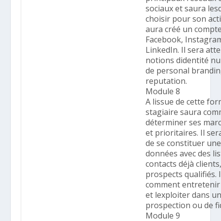
sociaux et saura les
choisir pour son activ
aura créé un compt
Facebook, Instagra
LinkedIn. Il sera att
notions didentité n
de personal brandin
reputation.
Module 8
A lissue de cette for
stagiaire saura co
déterminer ses marc
et prioritaires. Il se
de se constituer un
données avec des lis
contacts déjà clients
prospects qualifiés. 
comment entretenir
et lexploiter dans u
prospection ou de fi
Module 9