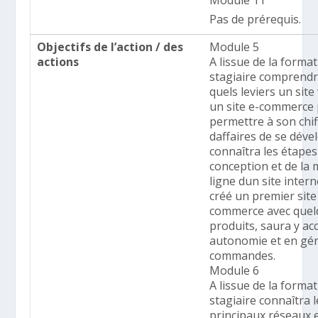
Module 11
Pas de prérequis.
Objectifs de l’action / des
Module 5
actions
A lissue de la format
stagiaire comprendr
quels leviers un site
un site e-commerce
permettre à son chif
daffaires de se dével
connaîtra les étapes
conception et de la 
ligne dun site intern
créé un premier site
commerce avec quel
produits, saura y ac
autonomie et en gér
commandes.
Module 6
A lissue de la format
stagiaire connaîtra l
principaux réseaux 