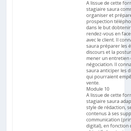
A lissue de cette for
stagiaire saura co
organiser et prépar
prospection téléph
dans le but dobteni
rendez-vous en face
avec le client. Il conn
saura préparer les é
discours et la postu
mener un entretien
négociation. Il conna
saura anticiper les di
qui pourraient empê
vente.
Module 10
A lissue de cette for
stagiaire saura ada
style de rédaction, s
contenus à ses supp
communication (prin
digital), en fonction